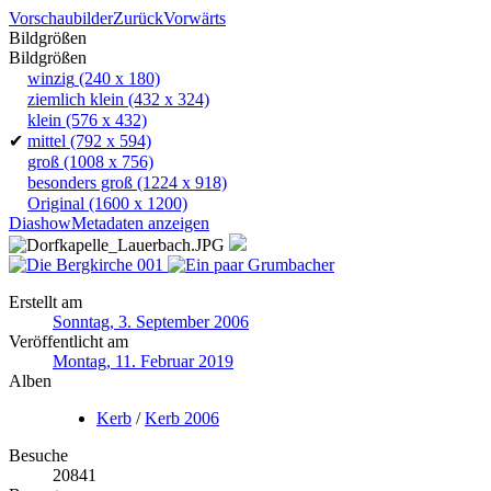
Vorschaubilder
Zurück
Vorwärts
Bildgrößen
Bildgrößen
winzig
(240 x 180)
ziemlich klein
(432 x 324)
klein
(576 x 432)
✔
mittel
(792 x 594)
groß
(1008 x 756)
besonders groß
(1224 x 918)
Original
(1600 x 1200)
Diashow
Metadaten anzeigen
Erstellt am
Sonntag, 3. September 2006
Veröffentlicht am
Montag, 11. Februar 2019
Alben
Kerb
/
Kerb 2006
Besuche
20841