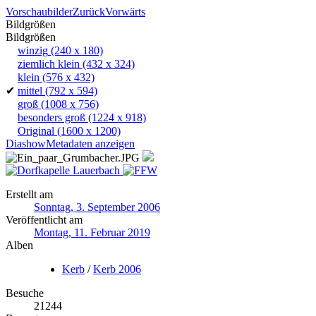
Vorschaubilder
Zurück
Vorwärts
Bildgrößen
Bildgrößen
winzig
(240 x 180)
ziemlich klein
(432 x 324)
klein
(576 x 432)
✔
mittel
(792 x 594)
groß
(1008 x 756)
besonders groß
(1224 x 918)
Original
(1600 x 1200)
Diashow
Metadaten anzeigen
Erstellt am
Sonntag, 3. September 2006
Veröffentlicht am
Montag, 11. Februar 2019
Alben
Kerb
/
Kerb 2006
Besuche
21244