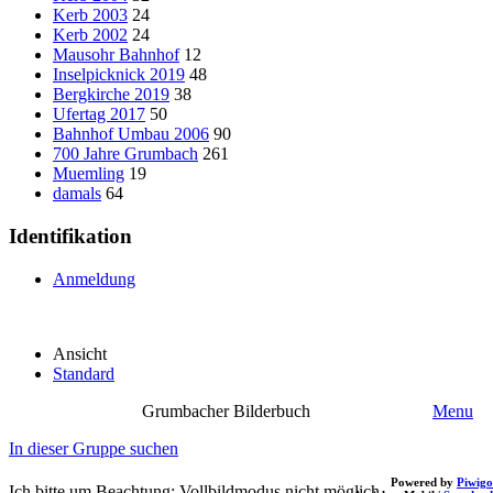
Kerb 2003
24
Kerb 2002
24
Mausohr Bahnhof
12
Inselpicknick 2019
48
Bergkirche 2019
38
Ufertag 2017
50
Bahnhof Umbau 2006
90
700 Jahre Grumbach
261
Muemling
19
damals
64
Identifikation
Anmeldung
Ansicht
Standard
Grumbacher Bilderbuch
Menu
In dieser Gruppe suchen
Powered by
Piwigo
Ich bitte um Beachtung: Vollbildmodus nicht möglich