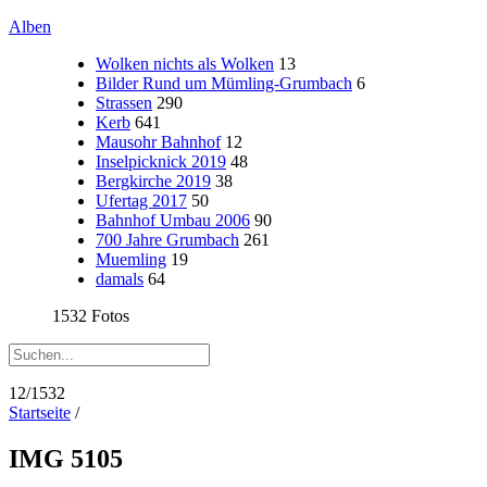
Alben
Wolken nichts als Wolken
13
Bilder Rund um Mümling-Grumbach
6
Strassen
290
Kerb
641
Mausohr Bahnhof
12
Inselpicknick 2019
48
Bergkirche 2019
38
Ufertag 2017
50
Bahnhof Umbau 2006
90
700 Jahre Grumbach
261
Muemling
19
damals
64
1532 Fotos
12/1532
Startseite
/
IMG 5105