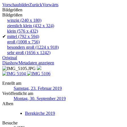
Vorschaubilder
Zurück
Vorwärts
Bildgrößen
Bildgrößen
winzig
(240 x 180)
ziemlich klein
(432 x 324)
klein
(576 x 432)
✔
mittel
(792 x 594)
groß
(1008 x 756)
besonders groß
(1224 x 918)
sehr groß
(1656 x 1242)
Original
Diashow
Metadaten anzeigen
Erstellt am
Samstag, 23. Februar 2019
Veröffentlicht am
Montag, 30. September 2019
Alben
Bergkirche 2019
Besuche