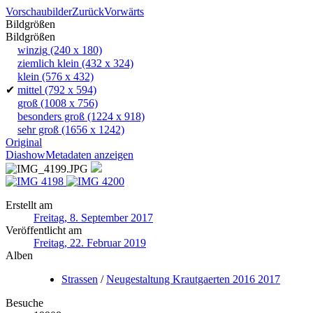
Vorschaubilder
Zurück
Vorwärts
Bildgrößen
Bildgrößen
winzig
(240 x 180)
ziemlich klein
(432 x 324)
klein
(576 x 432)
✔
mittel
(792 x 594)
groß
(1008 x 756)
besonders groß
(1224 x 918)
sehr groß
(1656 x 1242)
Original
Diashow
Metadaten anzeigen
Erstellt am
Freitag, 8. September 2017
Veröffentlicht am
Freitag, 22. Februar 2019
Alben
Strassen
/
Neugestaltung Krautgaerten 2016 2017
Besuche