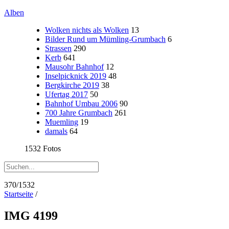
Alben
Wolken nichts als Wolken
13
Bilder Rund um Mümling-Grumbach
6
Strassen
290
Kerb
641
Mausohr Bahnhof
12
Inselpicknick 2019
48
Bergkirche 2019
38
Ufertag 2017
50
Bahnhof Umbau 2006
90
700 Jahre Grumbach
261
Muemling
19
damals
64
1532 Fotos
370/1532
Startseite
/
IMG 4199