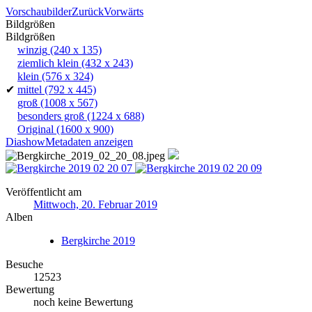
Vorschaubilder
Zurück
Vorwärts
Bildgrößen
Bildgrößen
winzig
(240 x 135)
ziemlich klein
(432 x 243)
klein
(576 x 324)
✔
mittel
(792 x 445)
groß
(1008 x 567)
besonders groß
(1224 x 688)
Original
(1600 x 900)
Diashow
Metadaten anzeigen
Veröffentlicht am
Mittwoch, 20. Februar 2019
Alben
Bergkirche 2019
Besuche
12523
Bewertung
noch keine Bewertung