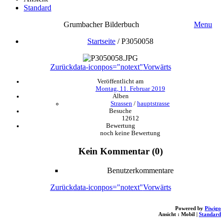
Standard
Grumbacher Bilderbuch
Menu
Startseite
/
P3050058
Zurück
data-iconpos="notext"
Vorwärts
Veröffentlicht am
Montag, 11. Februar 2019
Alben
Strassen
/
hauptstrasse
Besuche
12612
Bewertung
noch keine Bewertung
Kein Kommentar (0)
Benutzerkommentare
Zurück
data-iconpos="notext"
Vorwärts
Powered by
Piwigo
Ansicht :
Mobil
|
Standard