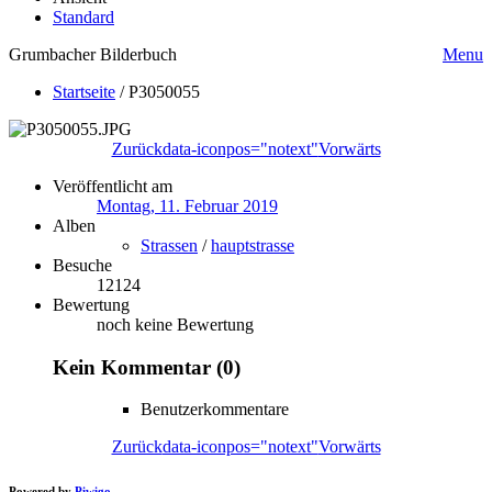
Standard
Grumbacher Bilderbuch
Menu
Startseite
/
P3050055
Zurück
data-iconpos="notext"
Vorwärts
Veröffentlicht am
Montag, 11. Februar 2019
Alben
Strassen
/
hauptstrasse
Besuche
12124
Bewertung
noch keine Bewertung
Kein Kommentar (0)
Benutzerkommentare
Zurück
data-iconpos="notext"
Vorwärts
Powered by
Piwigo