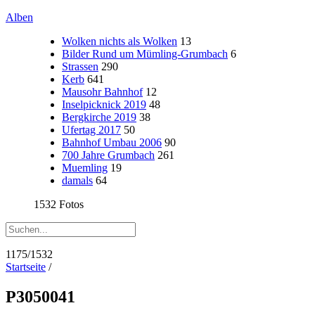
Alben
Wolken nichts als Wolken
13
Bilder Rund um Mümling-Grumbach
6
Strassen
290
Kerb
641
Mausohr Bahnhof
12
Inselpicknick 2019
48
Bergkirche 2019
38
Ufertag 2017
50
Bahnhof Umbau 2006
90
700 Jahre Grumbach
261
Muemling
19
damals
64
1532 Fotos
1175/1532
Startseite
/
P3050041