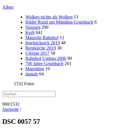
Alben
Wolken nichts als Wolken
13
Bilder Rund um Mümling-Grumbach
6
Strassen
290
Kerb
641
Mausohr Bahnhof
12
Inselpicknick 2019
48
Bergkirche 2019
38
Ufertag 2017
50
Bahnhof Umbau 2006
90
700 Jahre Grumbach
261
Muemling
19
damals
64
1532 Fotos
900/1532
Startseite
/
DSC 0057 57