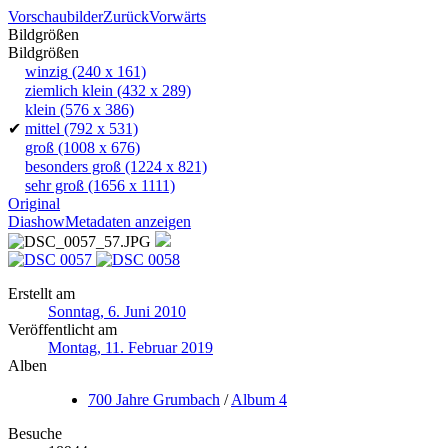
Vorschaubilder
Zurück
Vorwärts
Bildgrößen
Bildgrößen
winzig
(240 x 161)
ziemlich klein
(432 x 289)
klein
(576 x 386)
✔
mittel
(792 x 531)
groß
(1008 x 676)
besonders groß
(1224 x 821)
sehr groß
(1656 x 1111)
Original
Diashow
Metadaten anzeigen
Erstellt am
Sonntag, 6. Juni 2010
Veröffentlicht am
Montag, 11. Februar 2019
Alben
700 Jahre Grumbach
/
Album 4
Besuche