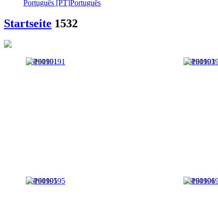
Português [PT]
Português
Startseite
1532
P6190191
P6190193
P6190195
P6190196