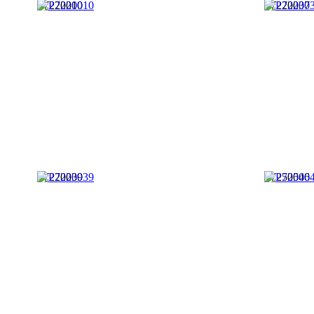
P7220010
P7220037
P7220039
P7250046