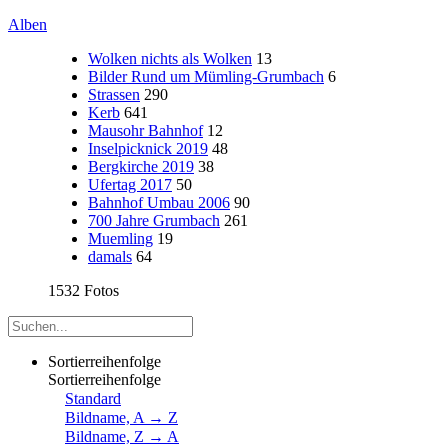
Alben
Wolken nichts als Wolken
13
Bilder Rund um Mümling-Grumbach
6
Strassen
290
Kerb
641
Mausohr Bahnhof
12
Inselpicknick 2019
48
Bergkirche 2019
38
Ufertag 2017
50
Bahnhof Umbau 2006
90
700 Jahre Grumbach
261
Muemling
19
damals
64
1532 Fotos
Sortierreihenfolge
Sortierreihenfolge
Standard
Bildname, A → Z
Bildname, Z → A