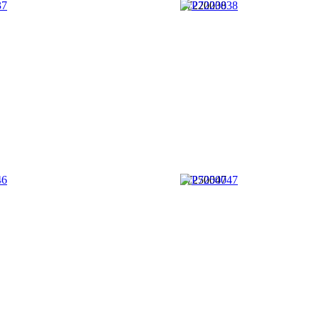
P7220038
P7250047