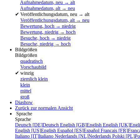
Aufnahmedatum, neu → alt
Aufnahmedatum, alt → neu
✔
Veröffentlichungsdatum, neu → alt
Veröffentlichungsdatum, alt → neu
Bewertung, hoch → niedrig
Bewertung, niedrig → hoch
Besuche, hoch → niedrig
Besuche, niedrig → hoch
Bildgrößen
Bildgrößen
quadratisch
Vorschaubild
✔
winzig
ziemlich klein
klein
mittel
groß
Diashow
Zurück zur normalen Ansicht
Sprache
Sprache
Deutsch [DE]
Deutsch
English [GB]
English
English [UK]
Engl
English [US]
English
Español [ES]
Español
Français [FR]
Franç
Italiano [IT]
Italiano
Nederlands [NL]
Nederlands
Polski [PL]
Po