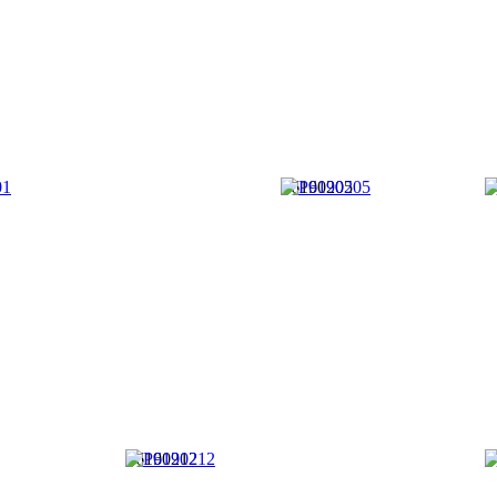
P6190205
P
P6190212
P