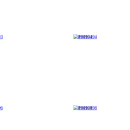
P6190194
P6190198