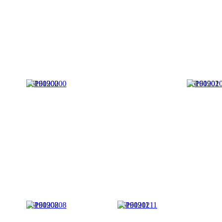
P6190200
P6190201
P6190208
P6190211