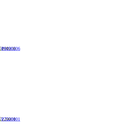
6190206
7220001